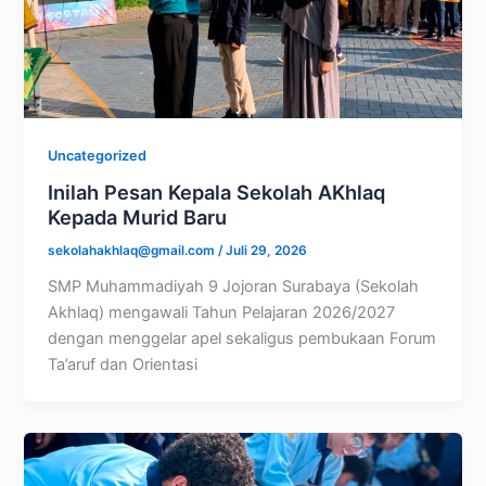
Uncategorized
Inilah Pesan Kepala Sekolah AKhlaq
Kepada Murid Baru
sekolahakhlaq@gmail.com
/
Juli 29, 2026
SMP Muhammadiyah 9 Jojoran Surabaya (Sekolah
Akhlaq) mengawali Tahun Pelajaran 2026/2027
dengan menggelar apel sekaligus pembukaan Forum
Ta’aruf dan Orientasi