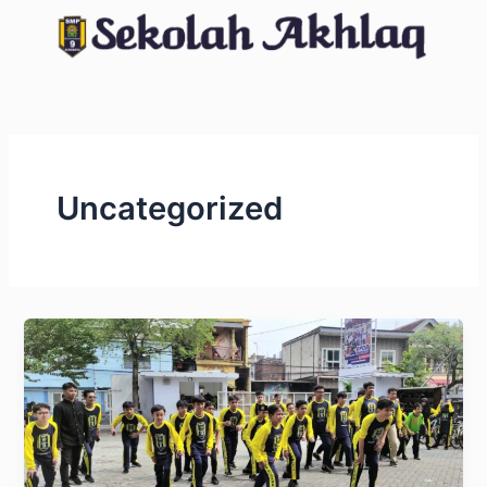
Lewati
ke
konten
Uncategorized