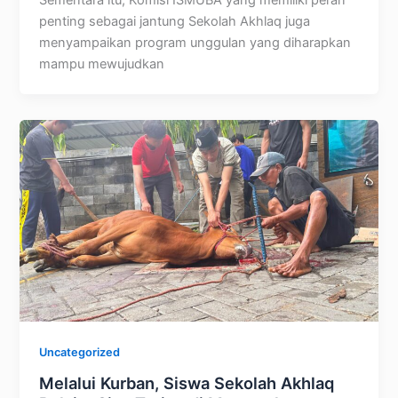
Sementara itu, Komisi ISMUBA yang memiliki peran
penting sebagai jantung Sekolah Akhlaq juga
menyampaikan program unggulan yang diharapkan
mampu mewujudkan
Uncategorized
Melalui Kurban, Siswa Sekolah Akhlaq