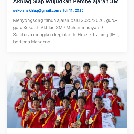
Akhlaq Siap Wujudkan Pembelajaran 3M
sekolahakhlaq@gmail.com
/
Juli 11, 2025
Menyongsong tahun ajaran baru 2025/2026, guru-
guru Sekolah Akhlaq SMP Muhammadiyah 9
Surabaya mengikuti kegiatan In House Training (IHT)
bertema Mengenal